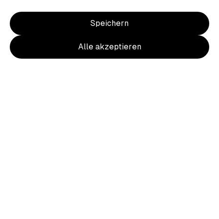
Speichern
Alle akzeptieren
Item
1
of
2
Item
1
Team Herkules T-Shirt Damen
of