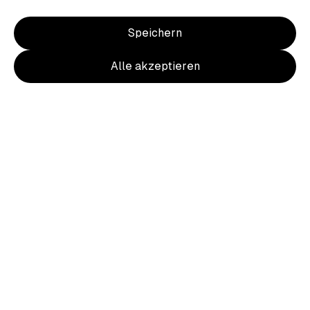
Speichern
Alle akzeptieren
Item
1
of
2
Item
1
Wappen Hoody Damen Brust u. Rücken
of
farbig
2
36,00 €
inkl. MwSt.