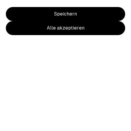
Speichern
Alle akzeptieren
Item
1
of
2
Item
1
Wappen Hoody Kinder Brust u. Rücken
of
farbig
2
31,50 €
inkl. MwSt.
Ursprünglich
35,00 €
10 % Rabatt durch heimat.fan