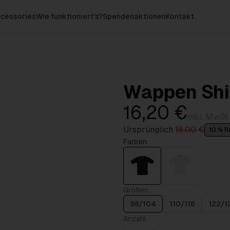
cessories
Wie funktioniert's?
Spendenaktionen
Kontakt
Wappen Shir
16,20 €
inkl. MwSt.
Ursprünglich
18,00 €
10 % R
Farben
Größen
98/104
110/116
122/1
Anzahl