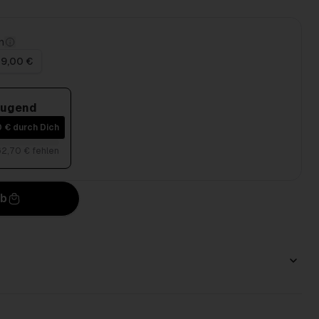
n
 9,00 €
 Jugend
0 € durch Dich
62,70 € fehlen
rb