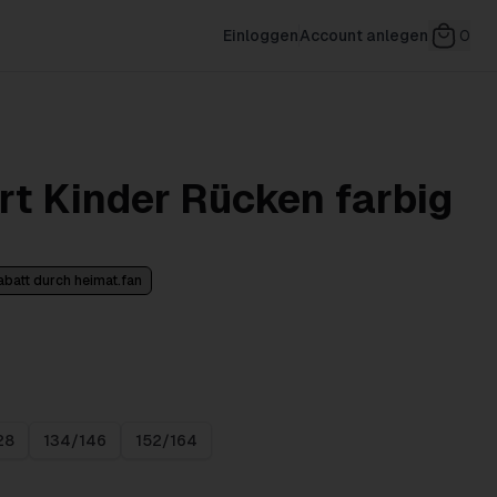
Einloggen
Account anlegen
0
t Kinder Rücken farbig
abatt durch heimat.fan
28
134/146
152/164