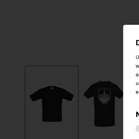
U
w
Item
a
1
u
of
2
e
W