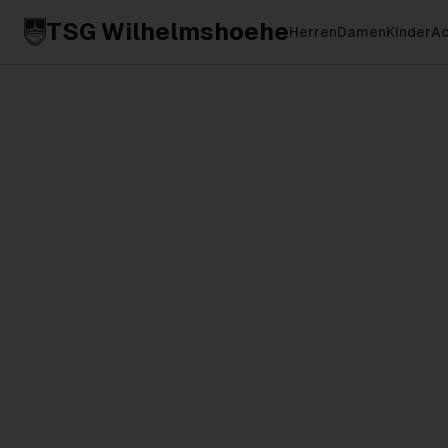
TSG Wilhelmshoehe
Herren
Damen
Kinder
Ac