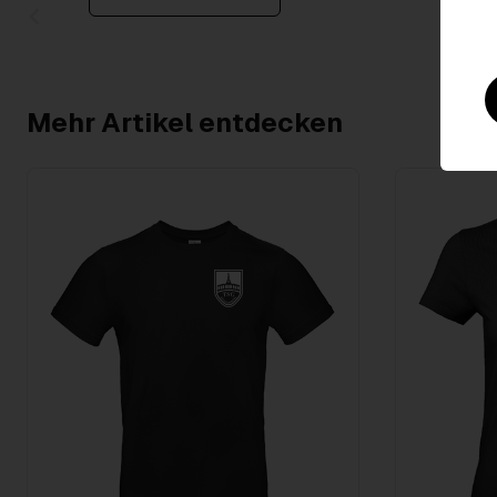
Item
1
of
2
Mehr Artikel entdecken