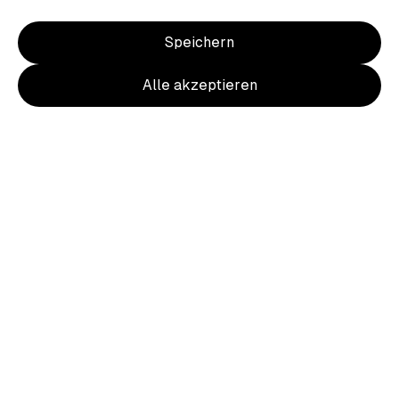
Speichern
Alle akzeptieren
Item
1
of
2
Item
1
Wappen Sweatshirt Herren Rücken
of
farbig
2
31,50 €
inkl. MwSt.
Ursprünglich
35,00 €
10 % Rabatt durch heimat.fan