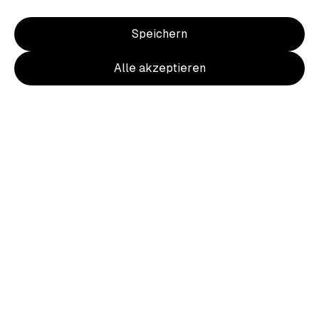
Speichern
Alle akzeptieren
Item
1
of
2
Item
1
Wappen Zip Hoody Damen Rücken
of
farbig
2
40,50 €
inkl. MwSt.
Ursprünglich
45,00 €
10 % Rabatt durch heimat.fan