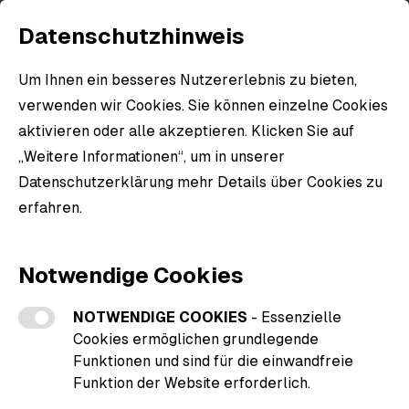
Datenschutzhinweis
Um Ihnen ein besseres Nutzererlebnis zu bieten,
verwenden wir Cookies. Sie können einzelne Cookies
Item
aktivieren oder alle akzeptieren. Klicken Sie auf
1
„Weitere Informationen“, um in unserer
Item
of
1
Datenschutzerklärung mehr Details über Cookies zu
2
Wappen Zip Hoody Herren Rücken
of
erfahren.
farbig
2
Weitere Informationen zu den Cookies
40,50 €
inkl. MwSt.
Notwendige Cookies
Ursprünglich
45,00 €
10 % Rabatt durch heimat.fan
Farben
NOTWENDIGE COOKIES
- Essenzielle
Cookies ermöglichen grundlegende
Funktionen und sind für die einwandfreie
Funktion der Website erforderlich.
Größen