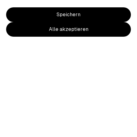
XS
S
M
L
XL
2XL
Anzahl
Speichern
Alle akzeptieren
Deine Spende an den Verein
+ 4,50 €
+ 11,25 €
+ 22,50 €
Spendenaktion auswählen
10 Fußbälle für die Jugend
+ 4,50 € durch Dich
87,30 € gespendet
62,70 € fehlen
In den Warenkorb
Produktdetails