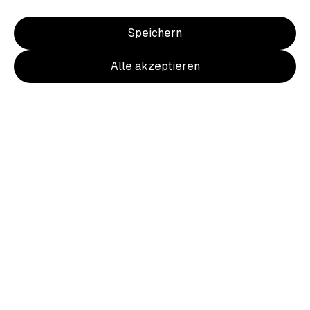
Neues aus dem Shop
Speichern
Zu allen Produkten
Alle akzeptieren
Unsere Sommerkollektion
Jetzt kaufen