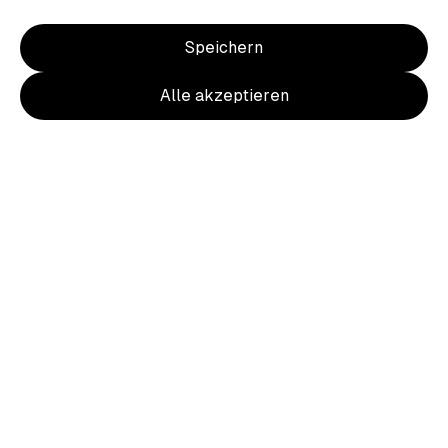
Speichern
Alle akzeptieren
Für Vereine
Hilfe & Kontakt
Über heimat.fan
Kontakt
FAQ für Vereine
Lieferung
Shop erstellen
Zahlung
Rücksendung & Widerrufsbelehrung
Größentabellen
Rechtliches
Impressum
Datenschutz
AGB
© 2026 heimat.fan - deine farben. dein verein.
Ein heimat.fan Shop