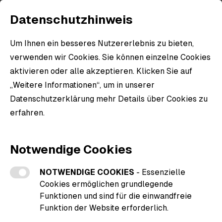
Datenschutzhinweis
Um Ihnen ein besseres Nutzererlebnis zu bieten,
Zahlung
verwenden wir Cookies. Sie können einzelne Cookies
aktivieren oder alle akzeptieren. Klicken Sie auf
Zahlung, Bankverbindung und Lieferfristen
„Weitere Informationen“, um in unserer
Es gelten folgende Bedingungen:
Datenschutzerklärung mehr Details über Cookies zu
Bei Lieferung & Abholung haben Sie folgende
erfahren.
Zahlungsmöglichkeiten:
Weitere Informationen zu den Cookies
PayPal
Notwendige Cookies
Karte
iDEAL
Bancontact
NOTWENDIGE COOKIES
- Essenzielle
Cookies ermöglichen grundlegende
Funktionen und sind für die einwandfreie
Funktion der Website erforderlich.